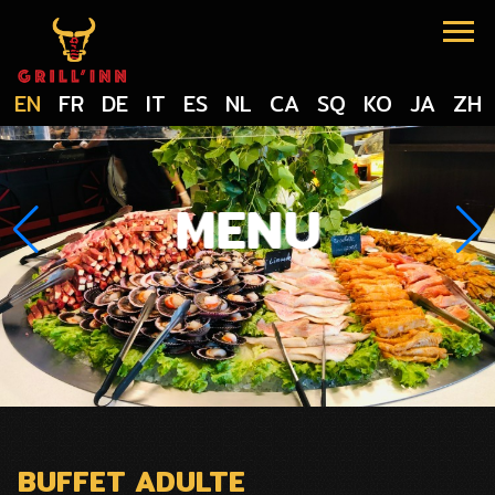
Cookies management panel
EN
FR
DE
IT
ES
NL
CA
SQ
KO
JA
ZH
MENU
BUFFET ADULTE